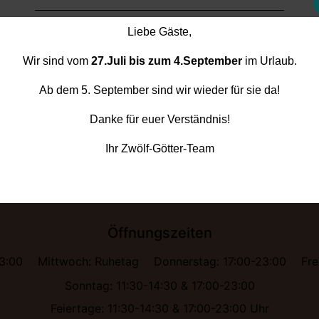
Ihre Nachricht
Liebe Gäste,
Um Ihnen ein besseres Nutzererlebnis zu bieten, verwende
Wir sind vom
27.Juli bis zum 4.September
im Urlaub.
wir Cookies. Durch Nutzung unserer Website stimmen Sie
unserer Verwendung zu.
Ab dem 5. September sind wir wieder für sie da!
Senden Reservierung
Danke für euer Verständnis!
Cookie-Richtlinie
Ich akzeptiere
Ihr Zwölf-Götter-Team
Impressum
Cookie-Richtlinie
Datenschutzerklärung
Öffnungszeiten
23:00
Mittwoch: Ruhetag
Donnerstag: 17:00-23:00
Fre
Sonntag: 11:30-14:30 & 17:00-23:00
Feiertage: 11:30-14:30 & 17:00-23:00 Uhr