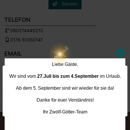
Senden
TELEFON
060214445212
0176 61350141
EMAIL
info[@]12goetter-aschaffenburg.de
Liebe Gäste,
Um Ihnen ein besseres Nutzererlebnis zu bieten,
ADRESSE
Wir sind vom
27.Juli bis zum 4.September
im Urlaub.
verwenden wir Cookies. Durch Nutzung unserer
Sportweg 8, 63743 Aschaffenburg
Website stimmen Sie unserer Verwendung zu.
Ab dem 5. September sind wir wieder für sie da!
facebook
instagram
trip advisor
Danke für euer Verständnis!
Cookie-Richtlinie
Ich akzeptiere
Ihr Zwölf-Götter-Team
Impressum
Cookie-Richtlinie
Datenschutzerklärung