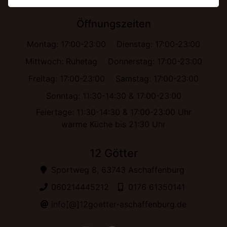
Öffnungszeiten
Montag: 17:00-23:00
Dienstag: 17:00-23:00
Mittwoch: Ruhetag
Donnerstag: 17:00-23:00
Freitag: 17:00-23:00
Samstag: 17:00-23:00
Sonntag: 11:30-14:30 & 17:00-23:00
Feiertage: 11:30-14:30 & 17:00-23:00 Uhr
warme Küche bis 21:30 Uhr
12 Götter
Sportweg 8, 63743 Aschaffenburg
060214445212
0176 61350141
info[@]12goetter-aschaffenburg.de