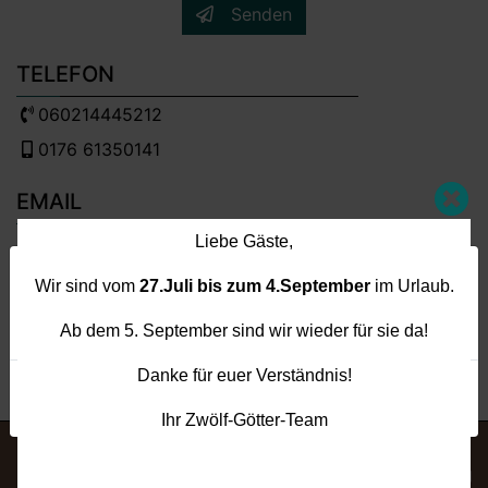
Senden
TELEFON
060214445212
0176 61350141
EMAIL
info[@]12goetter-aschaffenburg.de
Liebe Gäste,
Um Ihnen ein besseres Nutzererlebnis zu bieten,
ADRESSE
Wir sind vom
27.Juli bis zum 4.September
im Urlaub.
verwenden wir Cookies. Durch Nutzung unserer
Sportweg 8, 63743 Aschaffenburg
Website stimmen Sie unserer Verwendung zu.
Ab dem 5. September sind wir wieder für sie da!
facebook
instagram
trip advisor
Danke für euer Verständnis!
Cookie-Richtlinie
Ich akzeptiere
Ihr Zwölf-Götter-Team
Impressum
Cookie-Richtlinie
Datenschutzerklärung