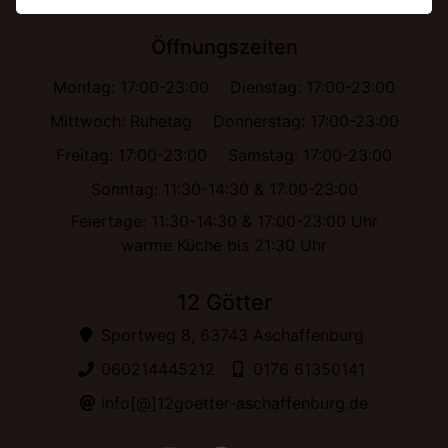
Öffnungszeiten
Montag: 17:00-23:00
Dienstag: 17:00-23:00
Mittwoch: Ruhetag
Donnerstag: 17:00-23:00
Freitag: 17:00-23:00
Samstag: 17:00-23:00
Sonntag: 11:30-14:30 & 17:00-23:00
Feiertage: 11:30-14:30 & 17:00-23:00 Uhr
warme Küche bis 21:30 Uhr
12 Götter
Sportweg 8, 63743 Aschaffenburg
060214445212
0176 61350141
info[@]12goetter-aschaffenburg.de